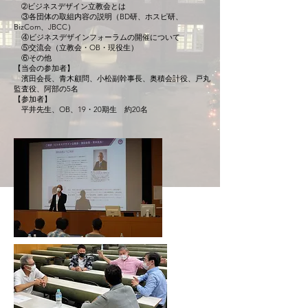
➁ビジネスデザイン立教会とは
③各団体の取組内容の説明（BD研、ホスピ研、
BizCom、JBCC）
④ビジネスデザインフォーラムの開催について
⑤交流会（立教会・OB・現役生）
⑥その他
【当会の参加者】
濱田会長、青木顧問、小松副幹事長、奥積会計役、戸丸
監査役、阿部の5名
【参加者】
平井先生、OB、19・20期生 約20名