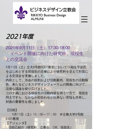
2021年度
2021年9月11日（土）17:30-18:00
イベント開催に向けた研究科、現役生
との交流会
9月11日（土）立大8号館8301教室において19期生平岩氏
をはじめとする現役生の主催により研究科を交えて対面に
よる交流会を実施しました。
内容として、当会の役割および活動案内、現役生の活動報
告、来たるビジネスデザインフォーラムの開催に向けて、
活発な議論を繰り広げました。
コロナ禍における現役生の活動内容を伺う一方で、現役生
同士ですら、なかなか顔合わせが出来ない苦悩も共有し、
対面の重要性を感じました。
【日程】
9月11日（土）15：00～17：00 ＠立教大学8号館
8301教室
【アジェンダ】
➀自己紹介（研究科、立教会、OB、現役生）