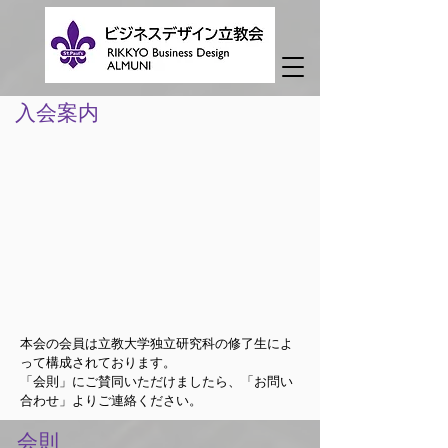
入会案内
本会の会員は立教大学独立研究科の修了生によ
って構成されております。
「会則」にご賛同いただけましたら、「お問い
合わせ」よりご連絡ください。
会則